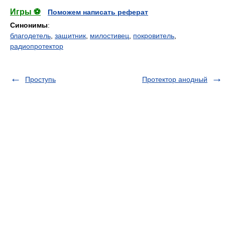
Игры ⚽
Поможем написать реферат
Синонимы
:
благодетель
,
защитник
,
милостивец
,
покровитель
,
радиопротектор
Проступь
Протектор анодный