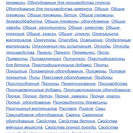
керамики
,
Оборудование для производства стекла
,
Оборудование для производства цемента
,
Общие
,
Общие
термины
,
Общие термины, бетон
,
Общие термины,
деревообработка
,
Общие термины, оборудование
,
Общие,
заводы
,
Общие, заполнители
,
Общие, качество
,
Общие,
коррозия
,
Общие, краски
,
Общие, стекло
,
Огнезащита
материалов
,
Огнеупоры
,
Опалубка
,
Освещение
,
Отделочные
материалы
,
Отклонения при испытаниях
,
Отходы
,
Отходы
производства
,
Панели
,
Паркет
,
Перемычки
,
Песок
,
Пигменты
,
Пиломатериал
,
Питатели
,
Пластификаторы
для бетона
,
Пластифицирующие добавки
,
Плиты
,
Покрытия
,
Полимерное оборудование
,
Полимеры
,
Половое
покрытие
,
Полы
,
Прессовое оборудование
,
Приборы
,
Приспособления
,
Прогоны
,
Проектирование
,
Производства
,
Противоморозные добавки
,
Противопожарное оборудование
,
Прочие
,
Прочие, бетон
,
Прочие, замазки
,
Прочие, краски
,
Прочие, оборудование
,
Разновидности древесины
,
Разрушения материалов
,
Раствор
,
Ригеля
,
Сваи
,
Сваизабивное оборудование
,
Сварка
,
Сварочное
оборудование
,
Свойства
,
Свойства бетона
,
Свойства
вяжущих веществ
,
Свойства горной породы
,
Свойства