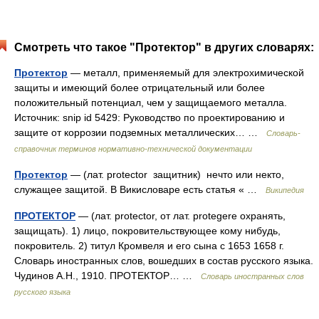
Смотреть что такое "Протектор" в других словарях:
Протектор
— металл, применяемый для электрохимической
защиты и имеющий более отрицательный или более
положительный потенциал, чем у защищаемого металла.
Источник: snip id 5429: Руководство по проектированию и
защите от коррозии подземных металлических… …
Словарь-
справочник терминов нормативно-технической документации
Протектор
— (лат. protector защитник) нечто или некто,
служащее защитой. В Викисловаре есть статья « …
Википедия
ПРОТЕКТОР
— (лат. protector, от лат. protegere охранять,
защищать). 1) лицо, покровительствующее кому нибудь,
покровитель. 2) титул Кромвеля и его сына с 1653 1658 г.
Словарь иностранных слов, вошедших в состав русского языка.
Чудинов А.Н., 1910. ПРОТЕКТОР… …
Словарь иностранных слов
русского языка