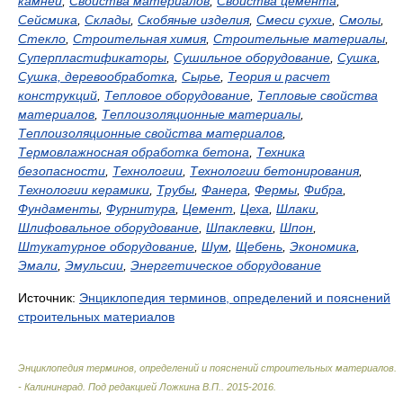
камней
,
Свойства материалов
,
Свойства цемента
,
Сейсмика
,
Склады
,
Скобяные изделия
,
Смеси сухие
,
Смолы
,
Стекло
,
Строительная химия
,
Строительные материалы
,
Суперпластификаторы
,
Сушильное оборудование
,
Сушка
,
Сушка, деревообработка
,
Сырье
,
Теория и расчет
конструкций
,
Тепловое оборудование
,
Тепловые свойства
материалов
,
Теплоизоляционные материалы
,
Теплоизоляционные свойства материалов
,
Термовлажносная обработка бетона
,
Техника
безопасности
,
Технологии
,
Технологии бетонирования
,
Технологии керамики
,
Трубы
,
Фанера
,
Фермы
,
Фибра
,
Фундаменты
,
Фурнитура
,
Цемент
,
Цеха
,
Шлаки
,
Шлифовальное оборудование
,
Шпаклевки
,
Шпон
,
Штукатурное оборудование
,
Шум
,
Щебень
,
Экономика
,
Эмали
,
Эмульсии
,
Энергетическое оборудование
Источник:
Энциклопедия терминов, определений и пояснений
строительных материалов
Энциклопедия терминов, определений и пояснений строительных материалов.
- Калининград
.
Под редакцией Ложкина В.П.
.
2015-2016
.